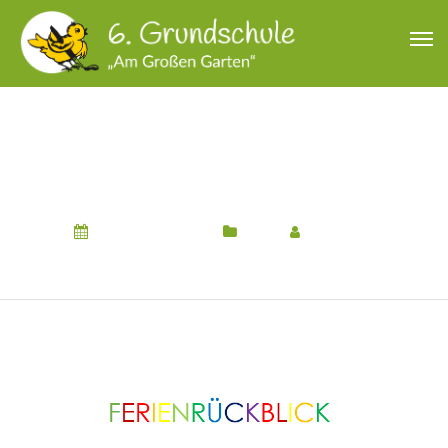
WIR HABEN PIZZA
GEBACKEN.
13. Oktober 2023
Hort
Von
Hort