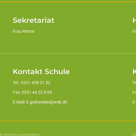
Sekretariat
H
Frau Renne
F
Kontakt Schule
Tel.: 0351 459 31 52
T
Fax: 0351 44 22 8 09
F
E-Mail: 6.gsdresden@web.de
E
le Rechte vorbehalten.
I