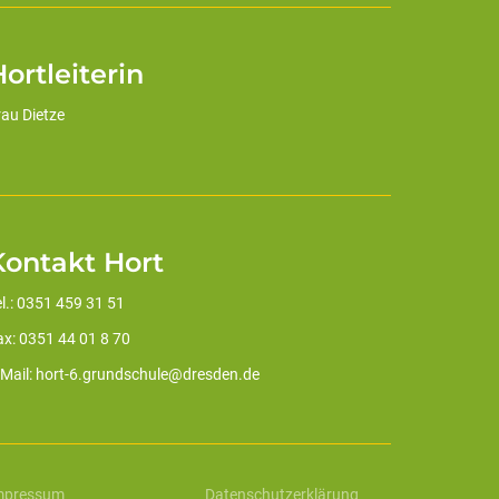
ortleiterin
rau Dietze
Kontakt Hort
el.: 0351 459 31 51
ax: 0351 44 01 8 70
-Mail: hort-6.grundschule@dresden.de
mpressum
Datenschutzerklärung