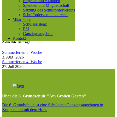
Projekte und Aktionen
Spenden und Mitgliedschaft
Kategorien
Satzung des Schulfördervereins
Schulförderverein beitreten
Elternrat
Mitarbeiten
Hort
Schulassistenz
Schule
FSJ
Schulförderverein
Ganztagsangebote
Kontakt
Aktuellste Beiträge
Sommerferien 5. Woche
3. Aug. 2026
Sommerferien 4. Woche
27. Juli 2026
Über die 6. Grundschule "Am Großen Garten"
Die 6. Grundschule ist eine Schule mit Ganztagsangeboten in
Kooperation mit dem Hort.