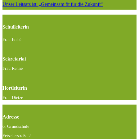
Unser Leitsatz ist: „Gemeinsam fit für die Zukunft“
Schulleiterin
Frau Balać
Sekretariat
Frau Renne
Hortleiterin
Frau Dietze
Adresse
6. Grundschule
Fetscherstraße 2