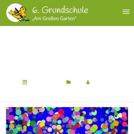
ANGEBOTE IN DER 1.
WINTERFERIENWOCH
E
12. Februar 2024
Hort
Von
Hort