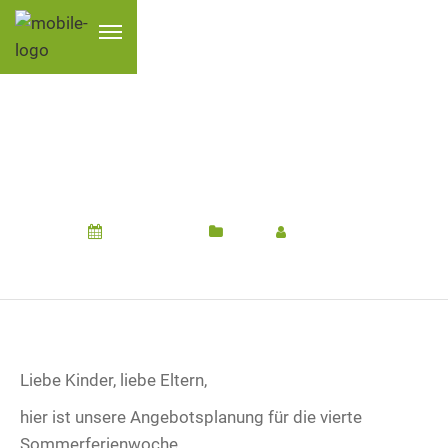
ANGEBOTE FÜR DIE 4.
FERIENWOCHE
15. Juli 2024
Hort
Von
Hort
Liebe Kinder, liebe Eltern,
hier ist unsere Angebotsplanung für die vierte
Sommerferienwoche.