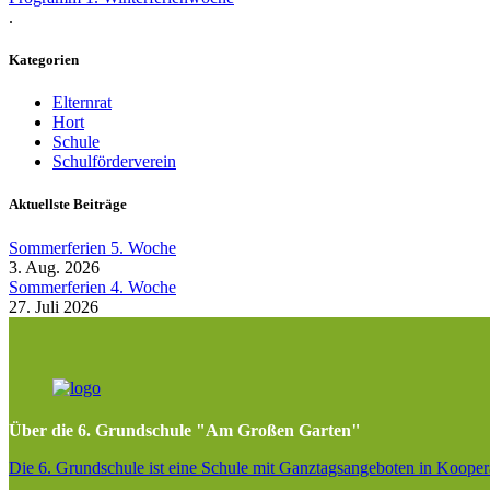
.
Kategorien
Elternrat
Hort
Schule
Schulförderverein
Aktuellste Beiträge
Sommerferien 5. Woche
3. Aug. 2026
Sommerferien 4. Woche
27. Juli 2026
Über die 6. Grundschule "Am Großen Garten"
Die 6. Grundschule ist eine Schule mit Ganztagsangeboten in Kooper