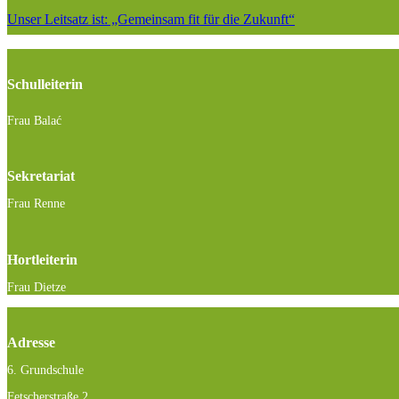
Unser Leitsatz ist: „Gemeinsam fit für die Zukunft“
Schulleiterin
Frau Balać
Sekretariat
Frau Renne
Hortleiterin
Frau Dietze
Adresse
6. Grundschule
Fetscherstraße 2