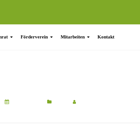
nrat
Förderverein
Mitarbeiten
Kontakt
ORMATION ZUR PASSWO
LERNSAX
9. August 2024
Schule
Von
6. Grundschule Admin