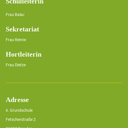
Schulleiterin
g
o
a
Frau Balać
n
t
Sekretariat
i
o
Frau Renne
n
Hortleiterin
Frau Dietze
Adresse
6. Grundschule
Fetscherstraße 2