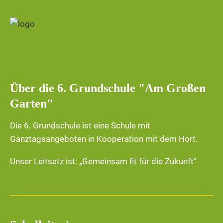
A
-
n
s
N
i
a
c
h
v
Über die 6. Grundschule "Am Großen
t
Garten"
i
e
Die 6. Grundschule ist eine Schule mit
n
g
Ganztagsangeboten in Kooperation mit dem Hort.
-
a
Unser Leitsatz ist: „Gemeinsam fit für die Zukunft“
N
a
t
v
i
i