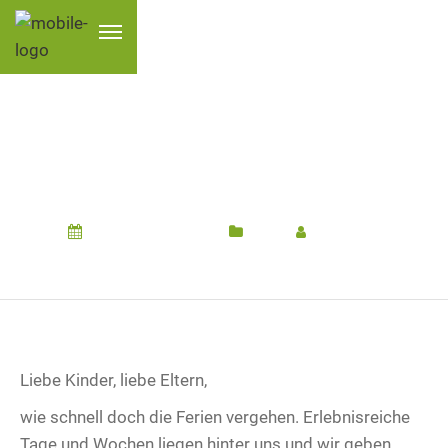
FERIENRÜCKBLICK
SOMMER 2021
3. September 2021
Hort
Von
Hort
Liebe Kinder, liebe Eltern,
wie schnell doch die Ferien vergehen. Erlebnisreiche
Tage und Wochen liegen hinter uns und wir geben